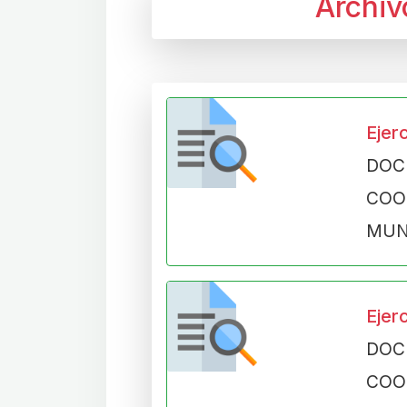
Archiv
Ejer
DOC
CO
MUN
Ejer
DOC
CO